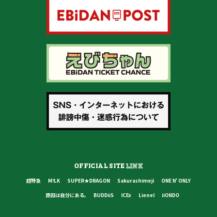
OFFICIAL SITE
LINK
超特急
M!LK
SUPER★DRAGON
Sakurashimeji
ONE N' ONLY
原因は自分にある。
BUDDiiS
ICEx
Lienel
iiONDO