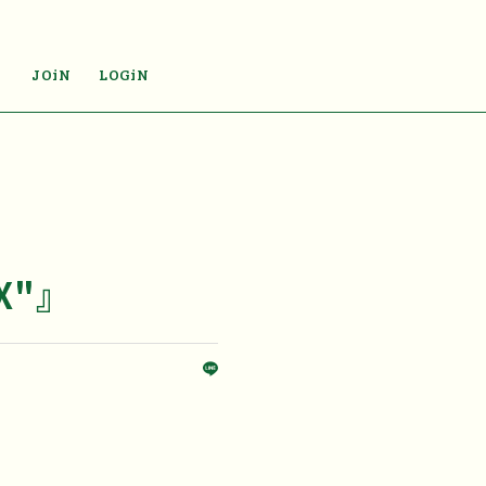
JOiN
LOGiN
X"』