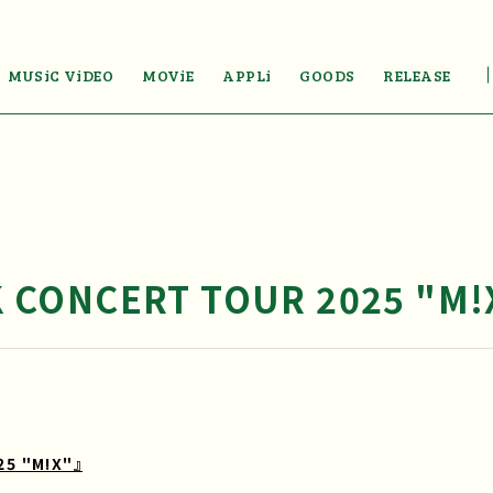
MUSiC ViDEO
MOViE
APPLi
GOODS
RELEASE
 CONCERT TOUR 2025 "M!
25 "M!X"』