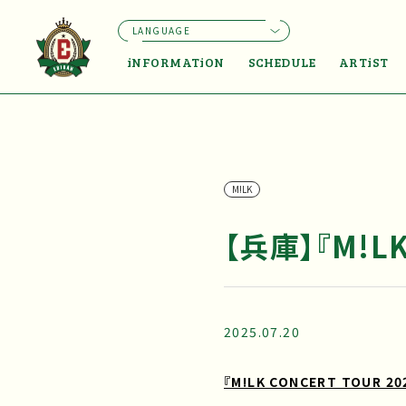
LANGUAGE
iNFORMATiON
SCHEDULE
ARTiST
M!LK
【兵庫】『M!LK
2025.07.20
『M!LK CONCERT TOUR 20