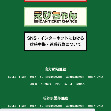
官方網站
連結
BULLET TRAIN
M!LK
SUPER★DRAGON
Sakurashimeji
ONE N' ONLY
GNJB
BUDDiiS
ICEx
Lienel
iiONDO
粉絲俱樂部
連結
BULLET TRAIN
M!LK
SUPER★DRAGON
Sakurashimeji
ONE N' ONLY