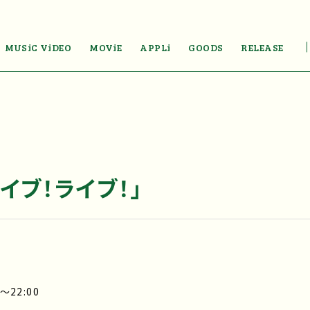
MUSiC ViDEO
MOViE
APPLi
GOODS
RELEASE
ライブ！ライブ！」
～22:00