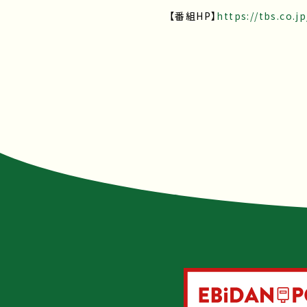
【番組HP】
https://tbs.co.jp