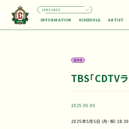
LANGUAGE
iNFORMATiON
SCHEDULE
ARTiST
超特急
TBS「CDTV
2025.05.05
2025年5月5日（月・祝）18:30