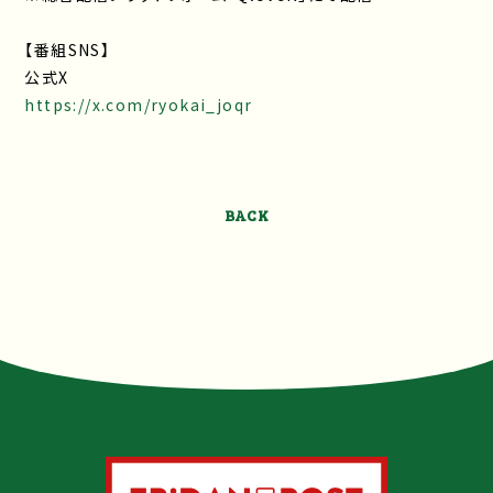
【番組SNS】
公式X
https://x.com/ryokai_joqr
BACK