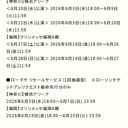
【神奈川】横浜アリーナ
＜6月10日(水)公演＞ 2026年6月3日(水)18:00〜6月9日
(火)11:59
＜6月11日(木)公演＞ 2026年6月3日(水)18:00〜6月10日
(水)11:59
【福岡】マリンメッセ福岡A館
＜6月27日(土)公演＞ 2026年6月19日(金)18:00〜6月26
日(金)11:59
＜6月28日(日)公演＞ 2026年6月19日(金)18:00〜6月27
日(土)11:59
■ローチケ リセールサービス（1回抽選型） ※ローソンチケ
ットプレリクエスト最終先行分のみ
【神奈川】横浜アリーナ
2026年6月3日(水)18:00〜6月7日(日) 23:59
【福岡】マリンメッセ福岡A館
2026年6月19日(金)18:00〜6月23日(火) 23:59