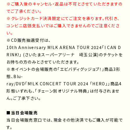
※ご購入後のキャンセル・返品は不可とさせていただきますの
でご了承ください。
※クレジットカード決済限定にてご注文を承ります。代引き、
コンビニ店頭支払いではご購入できませんのでご注意くださ
い。
※CD販売抽選受付は、
10th Anniversary M!LK ARENA TOUR 2024「I CAN D
RINK!」 (さいたまスーパーアリーナ 埼玉公演)のチケットを
お持ちの方のみとさせていただきます。
※本イベントの会場販売の「エビバディグッジョブ！」商品3形
態、Blu-
ray/DVD「M!LK CONCERT TOUR 2024 「HERO」」商品4
形態いずれも、「チェーン別オリジナル特典」は付与されませ
ん。ご了承下さい。
■当日会場販売
当日会場販売窓口では、現金その他決済でもご購入が可能で
す。