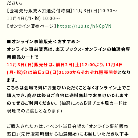
ださい。
【会場先行販売＆抽選受付時間】11月3日(日)10:30～
11月4日(月・祝) 10:00～
【オンライン販売ページ】
https://r10.to/hNCpVN
■
オンライン事前
販売＜おすすめ＞
オンライン事前販売は、楽天ブックス・オンラインの抽選会専
用商品カートで
11
月3日(日)販売分は、前日2日(土)12:00より、11月4日
(月・祝)分は前日3日(日)21:00からそれぞれ販売開始
となり
ます。
こちらは会場で列にお並びいただくことなくオンライン上でご
購入でき、商品は後日ご自宅に送料無料でお届けいたします
のでぜ
ひご利用ください。
(抽選によるB賞チェキ風カードは
現地でのお渡しとなります)
ご購入された方は、イベント当日会場の「オンライン事前販売
窓口」(先行販売時間から抽選開始)にお越しいただき以下手