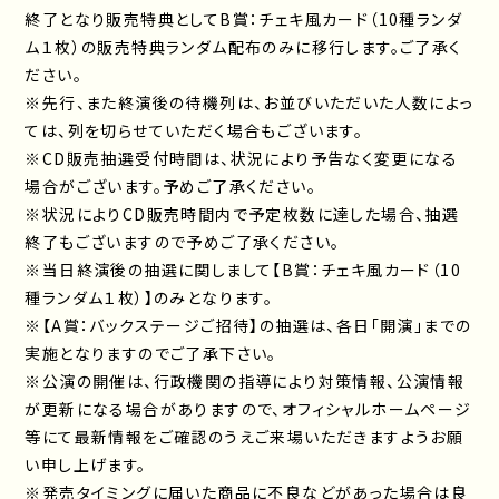
終了となり販売特典としてB賞：チェキ風カード（10種ランダ
ム１枚）の販売特典ランダム配布のみに移行します。ご了承く
ださい。
※先行、また終演後の待機列は、お並びいただいた人数によっ
ては、列を切らせていただく場合もございます。
※CD販売抽選受付時間は、状況により予告なく変更になる
場合がございます。予めご了承ください。
※状況によりCD販売時間内で予定枚数に達した場合、抽選
終了もございますので予めご了承ください。
※当日終演後の抽選に関しまして【B賞：チェキ風カード（10
種ランダム１枚）】のみとなります。
※【A賞：バックステージご招待】の抽選は、各日「開演」までの
実施となりますのでご了承下さい。
※公演の開催は、行政機関の指導により対策情報、公演情報
が更新になる場合がありますので、オフィシャルホームページ
等にて最新情報をご確認のうえご来場いただきますようお願
い申し上げます。
※発売タイミングに届いた商品に不良などがあった場合は良