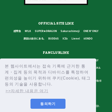
OFFICIAL SITE
LINK
超特急
M!LK
SUPER★DRAGON
Sakurashimeji
ONE N' ONLY
原因は自分にある。
BUDDiiS
ICEx
Lienel
iiONDO
FANCLUB
LINK
超特急
M!LK
SUPER★DRAGON
Sakurashimeji
ONE N' ONLY
본 웹사이트에서는 접속 기록에 근거한 통
原因は自分にある。
BUDDiiS
ICEx
Lienel
スターダストチャンネル
계・집계 등의 목적과 디바이스를 특정하여
편의성을 높이기 위하여 쿠키(Cookie), 태그
プライバシーポリシー
ご利用規約
推奨環境
ヘルプ・お問い合わせ
ID取得
등의 기술을 사용합니다.
ログイン
>>자세한 내용은 여기
동의하기
© STARDUST PROMOTION INC, SDR INC, ALL RIGHTS RESERVED.