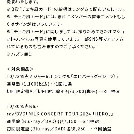
撮影いたします。
※B賞「チェキ風カード」の絵柄はランダムで配布いたします。
※「チェキ風カード」には、まれにメンバーの直筆コメントもし
くはサインがはいっています。
※「チェキ風カード」に関しましては、撮りためてきたオフショ
ットのフィルム写真を使用しています。一部SNS等でアップさ
れているものも含みますのでご了承ください。
※ハズレ無し
＜対象商品＞
10/23発売メジャー6thシングル「エビバディグッジョブ！」
通常盤 \1,100(税込) …1回抽選
初回限定盤A／初回限定盤B 各\3,300(税込) …3回抽選
10/30発売Blu-
ray/DVD「M!LK CONCERT TOUR 2024 「HERO」」
通常盤（Blu-ray／DVD）各\7,150 …6回抽選
初回限定盤（Blu-ray／DVD）各\8,250 …7回抽選