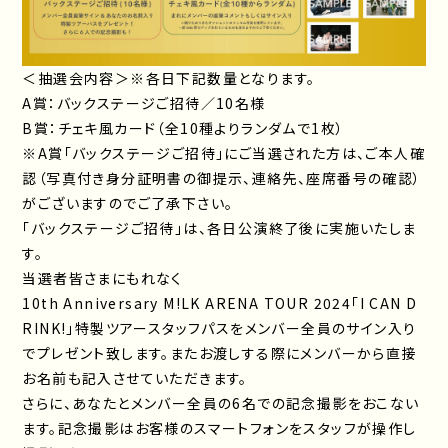
＜抽選会内容＞※各日下記数量となります。
A賞：バックステージご招待／10名様
B賞：チェキ風カード（全10種よりランダムで1枚）
※A賞「バックステージご招待」にご当選された方は、ご本人確
認（写真付き身分証明書の御提示、連絡先、座席番号の確認）
がございますのでご了承下さい。
「バックステージご招待」は、各日公演終了後に実施いたしま
す。
当選者皆さまにもれなく
10th Anniversary M!LK ARENA TOUR 2024「I CAN D
RINK!」特製ツアースタッフパスをメンバー全員のサイン入り
でプレゼント致します。またお渡しする際にメンバーから直接
お名前も記入させていただきます。
さらに、あなたとメンバー全員の6名での記念撮影をおこない
ます。記念撮影はお客様のスマートフォンをスタッフが操作し