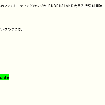
弟のファンミーティングのつづき」BUDDiiSLAND会員先行受付開始！
ィングのつづき」
0
0
side
0
0