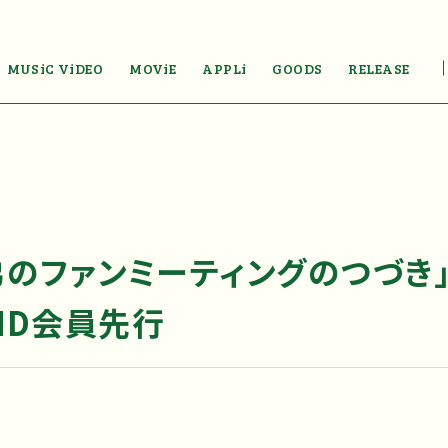
MUSiC ViDEO
MOViE
APPLi
GOODS
RELEASE
弟のファンミーティングのつづき
AND会員先行