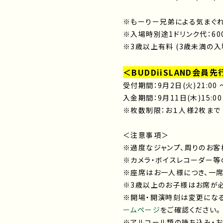
※もーりー兄弟による気まぐ
※入場時別途1ドリンク代：60
※3歳以上有料 (3歳未満の入
＜BUDDiiSLAND会員
受付期間：9月2日(火)21:00 ～
入金期間：9月11日(木)15:00 
※枚数制限：お１人様2枚まで
＜注意事項＞
※過度なジャンプ、周りのお客
※カメラ・ボイスレコーダー等
※座席はお一人様につき、一席
※3歳以上のお子様はお席が必
※開場・開演時刻は変更になる
ームページ
をご確認ください。
※アルコール類の持ち込み・お