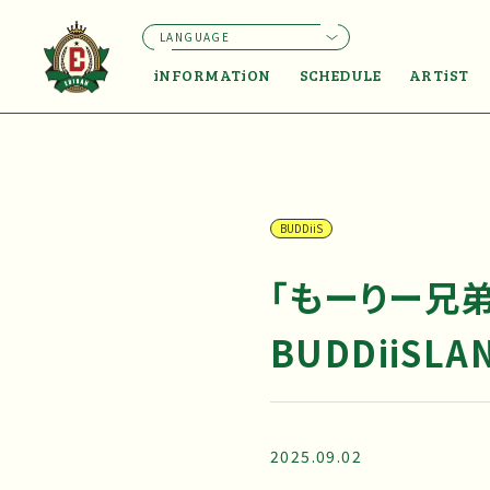
LANGUAGE
iNFORMATiON
SCHEDULE
ARTiST
BUDDiiS
「もーりー兄
BUDDiiSL
2025.09.02