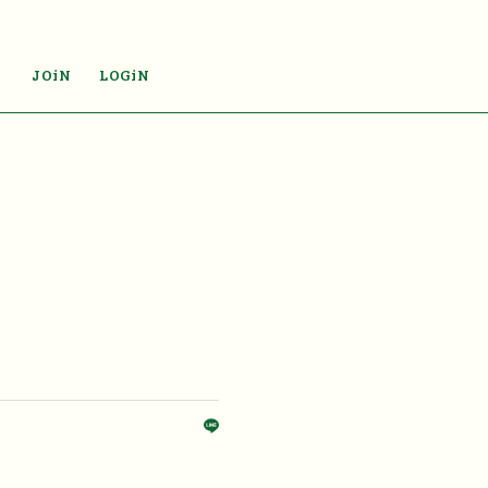
JOiN
LOGiN
」