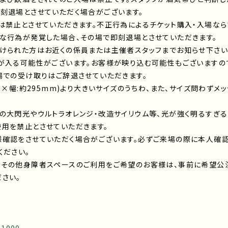
刻退場とさせていただく場合がございます。
は禁止とさせていただきます。不正行為によるチケット購入・入場な
な行為が発覚した場合、その場で即刻退場とさせていただきます。
見かけられた方はお近くの係員または主催者スタッフまで
が入る可能性がございます。お客様が映り込む可能性もございますの
場での受け取りはご辞退させていただきます。
m×幅:約295mm)より大きいサイズのうちわ、また、サイズ問わずメ
の大閃光やウルトラオレンジ・改造サイリウム等、光が強く明るすぎ
用を禁止とさせていただきます。
様確認をさせていただく場合がございます。必ずご来場の際に本人確
ください。
、その他身障者スペースのご利用をご希望のお客様は、事前に希望公
さい。