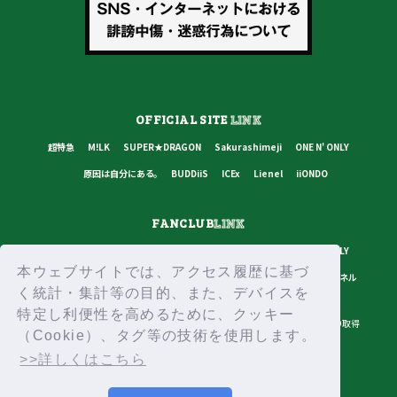
OFFICIAL SITE
LINK
超特急
M!LK
SUPER★DRAGON
Sakurashimeji
ONE N' ONLY
原因は自分にある。
BUDDiiS
ICEx
Lienel
iiONDO
FANCLUB
LINK
超特急
M!LK
SUPER★DRAGON
Sakurashimeji
ONE N' ONLY
本ウェブサイトでは、アクセス履歴に基づ
原因は自分にある。
BUDDiiS
ICEx
Lienel
スターダストチャンネル
く統計・集計等の目的、また、デバイスを
特定し利便性を高めるために、クッキー
プライバシーポリシー
ご利用規約
推奨環境
ヘルプ・お問い合わせ
ID取得
（Cookie）、タグ等の技術を使用します。
ログイン
>>詳しくはこちら