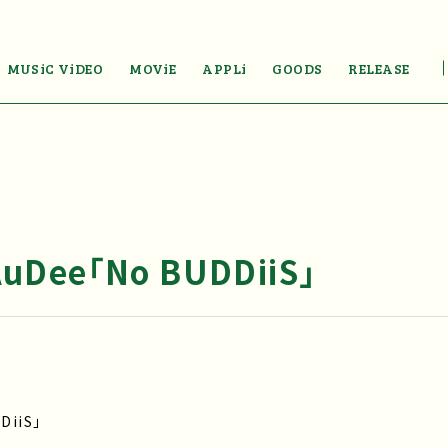
MUSiC ViDEO
MOViE
APPLi
GOODS
RELEASE
uDee「No BUDDiiS」
DiiS」