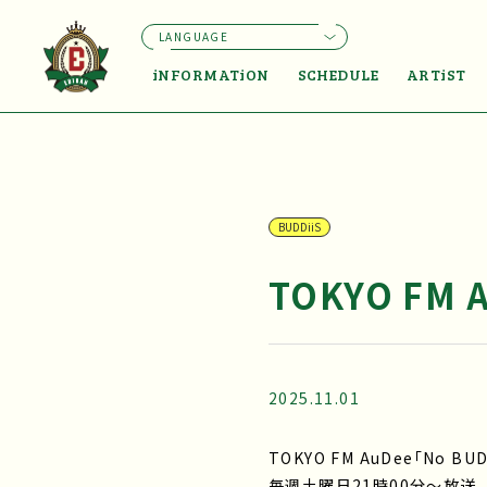
LANGUAGE
iNFORMATiON
SCHEDULE
ARTiST
BUDDiiS
TOKYO FM A
2025.11.01
TOKYO FM AuDee「No BUD
毎週土曜日21時00分～放送