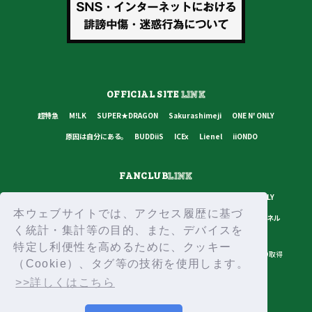
OFFICIAL SITE
LINK
超特急
M!LK
SUPER★DRAGON
Sakurashimeji
ONE N' ONLY
原因は自分にある。
BUDDiiS
ICEx
Lienel
iiONDO
FANCLUB
LINK
超特急
M!LK
SUPER★DRAGON
Sakurashimeji
ONE N' ONLY
本ウェブサイトでは、アクセス履歴に基づ
原因は自分にある。
BUDDiiS
ICEx
Lienel
スターダストチャンネル
く統計・集計等の目的、また、デバイスを
特定し利便性を高めるために、クッキー
プライバシーポリシー
ご利用規約
推奨環境
ヘルプ・お問い合わせ
ID取得
（Cookie）、タグ等の技術を使用します。
ログイン
>>詳しくはこちら