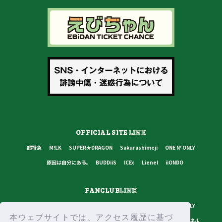
OFFICIAL SITE
LINK
超特急
M!LK
SUPER★DRAGON
Sakurashimeji
ONE N' ONLY
原因は自分にある。
BUDDiiS
ICEx
Lienel
iiONDO
FANCLUB
LINK
超特急
M!LK
SUPER★DRAGON
Sakurashimeji
ONE N' ONLY
本ウェブサイトでは、アクセス履歴に基づ
原因は自分にある。
BUDDiiS
ICEx
Lienel
スターダストチャンネル