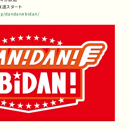
回放送スタート
.jp/dandanebidan/