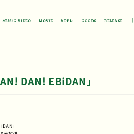
MUSiC ViDEO
MOViE
APPLi
GOODS
RELEASE
! DAN! EBiDAN」
iDAN」
30分放送