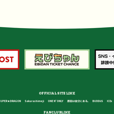
OFFICIAL SITE
LINK
SUPER★DRAGON
Sakurashimeji
ONE N' ONLY
原因は自分にある。
BUDDiiS
ICEx
FANCLUB
LINK