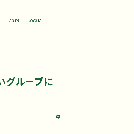
JOiN
LOGiN
ないグループに