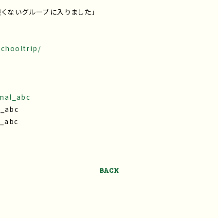
良くないグループに入りました」
ト
schooltrip/
amal_abc
_abc
_abc
BACK