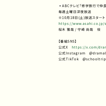
▪ABCテレビ「修学旅行で仲
毎週土曜日深夜放送
※10月18日(土)放送スター
https://www.asahi.co.jp/
桜木 雅哉 / 守崎 尚哉 役
【番組SNS】
公式X
https://x.com/dr
公式Instagram @dramal
公式TikTok @schooltrip