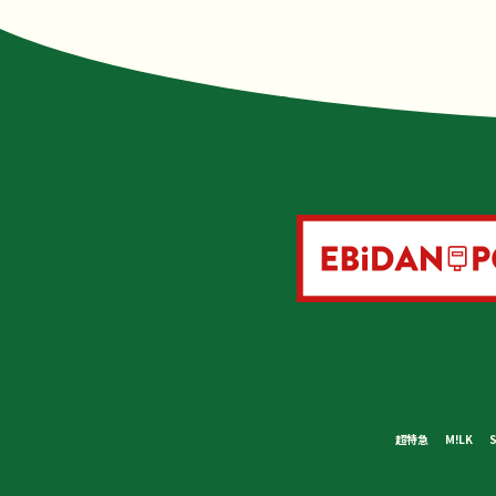
超特急
M!LK