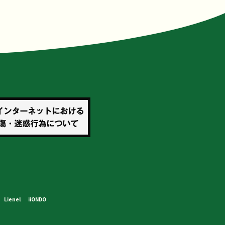
Lienel
iiONDO