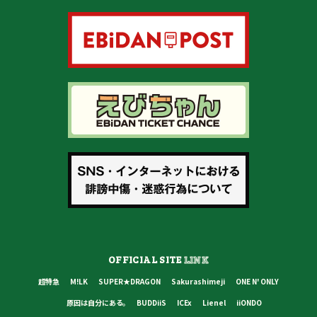
OFFICIAL SITE
LINK
超特急
M!LK
SUPER★DRAGON
Sakurashimeji
ONE N' ONLY
原因は自分にある。
BUDDiiS
ICEx
Lienel
iiONDO