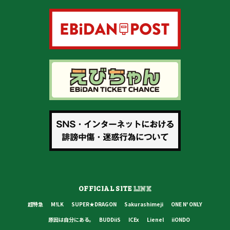
OFFICIAL SITE
LINK
超特急
M!LK
SUPER★DRAGON
Sakurashimeji
ONE N' ONLY
原因は自分にある。
BUDDiiS
ICEx
Lienel
iiONDO