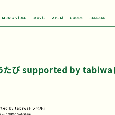
MUSiC ViDEO
MOViE
APPLi
GOODS
RELEASE
び supported by tabiw
ed by tabiwaトラベル」
分～23時00分放送