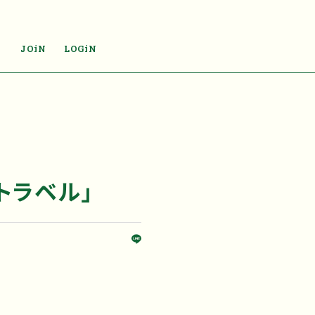
JOiN
LOGiN
aトラベル」