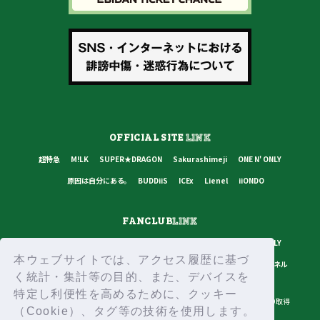
OFFICIAL SITE
LINK
超特急
M!LK
SUPER★DRAGON
Sakurashimeji
ONE N' ONLY
原因は自分にある。
BUDDiiS
ICEx
Lienel
iiONDO
FANCLUB
LINK
超特急
M!LK
SUPER★DRAGON
Sakurashimeji
ONE N' ONLY
本ウェブサイトでは、アクセス履歴に基づ
原因は自分にある。
BUDDiiS
ICEx
Lienel
スターダストチャンネル
く統計・集計等の目的、また、デバイスを
特定し利便性を高めるために、クッキー
プライバシーポリシー
ご利用規約
推奨環境
ヘルプ・お問い合わせ
ID取得
（Cookie）、タグ等の技術を使用します。