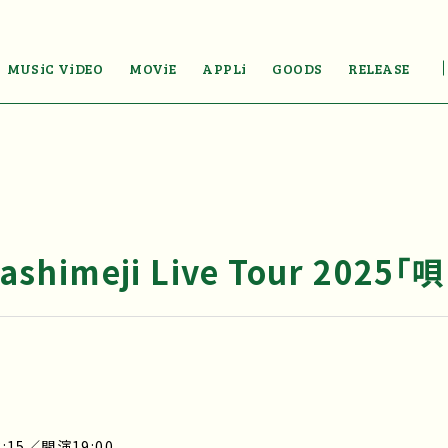
MUSiC ViDEO
MOViE
APPLi
GOODS
RELEASE
shimeji Live Tour 2025「
:15／開演19:00