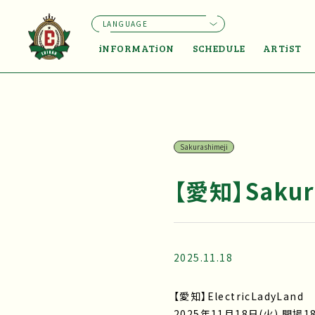
LANGUAGE
iNFORMATiON
SCHEDULE
ARTiST
Sakurashimeji
【愛知】Sakura
2025.11.18
【愛知】ElectricLadyLand
2025年11月18日(火) 開場18