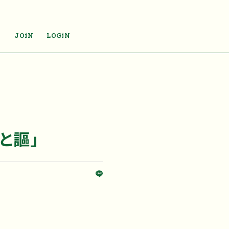
JOiN
LOGiN
唄と謳」