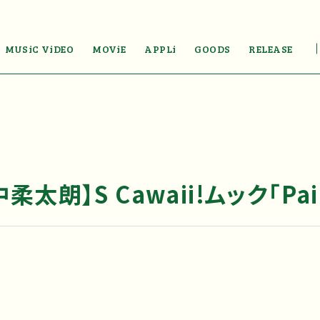
MUSiC ViDEO
MOViE
APPLi
GOODS
RELEASE
太朗】S Cawaii!ムック「Pa