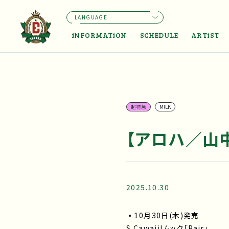
LANGUAGE
iNFORMATiON
SCHEDULE
ARTiST
超特急
M!LK
【アロハ／山中柔
2025.10.30
▪10月30日(木)発売
S Cawaii!ムック「Pair」