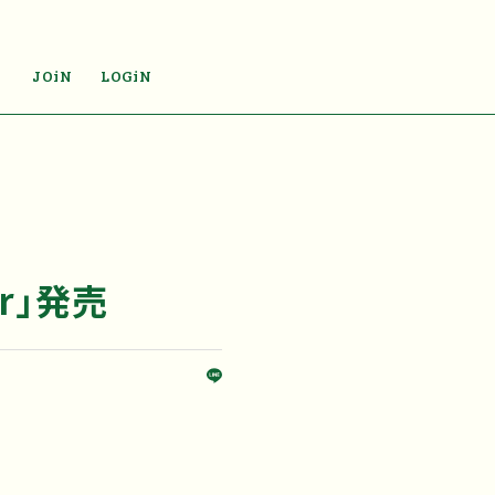
JOiN
LOGiN
ir」発売