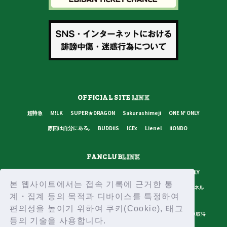
OFFICIAL SITE
LINK
超特急
M!LK
SUPER★DRAGON
Sakurashimeji
ONE N' ONLY
原因は自分にある。
BUDDiiS
ICEx
Lienel
iiONDO
FANCLUB
LINK
超特急
M!LK
SUPER★DRAGON
Sakurashimeji
ONE N' ONLY
본 웹사이트에서는 접속 기록에 근거한 통
原因は自分にある。
BUDDiiS
ICEx
Lienel
スターダストチャンネル
계・집계 등의 목적과 디바이스를 특정하여
편의성을 높이기 위하여 쿠키(Cookie), 태그
プライバシーポリシー
ご利用規約
推奨環境
ヘルプ・お問い合わせ
ID取得
등의 기술을 사용합니다.