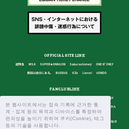
OFFICIAL SITE
LINK
超特急
M!LK
SUPER★DRAGON
Sakurashimeji
ONE N' ONLY
原因は自分にある。
BUDDiiS
ICEx
Lienel
iiONDO
FANCLUB
LINK
超特急
M!LK
SUPER★DRAGON
Sakurashimeji
ONE N' ONLY
본 웹사이트에서는 접속 기록에 근거한 통
原因は自分にある。
BUDDiiS
ICEx
Lienel
スターダストチャンネル
계・집계 등의 목적과 디바이스를 특정하여
편의성을 높이기 위하여 쿠키(Cookie), 태그
プライバシーポリシー
ご利用規約
推奨環境
ヘルプ・お問い合わせ
ID取得
등의 기술을 사용합니다.