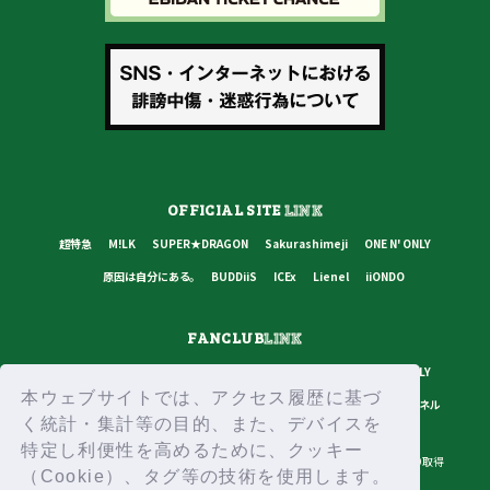
OFFICIAL SITE
LINK
超特急
M!LK
SUPER★DRAGON
Sakurashimeji
ONE N' ONLY
原因は自分にある。
BUDDiiS
ICEx
Lienel
iiONDO
FANCLUB
LINK
超特急
M!LK
SUPER★DRAGON
Sakurashimeji
ONE N' ONLY
本ウェブサイトでは、アクセス履歴に基づ
原因は自分にある。
BUDDiiS
ICEx
Lienel
スターダストチャンネル
く統計・集計等の目的、また、デバイスを
特定し利便性を高めるために、クッキー
プライバシーポリシー
ご利用規約
推奨環境
ヘルプ・お問い合わせ
ID取得
（Cookie）、タグ等の技術を使用します。