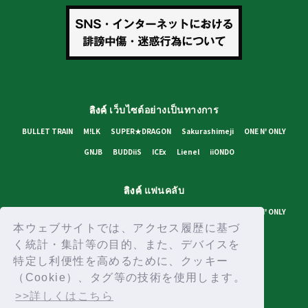
ลิงค์
เว็บไซต์อย่างเป็นทางการ
BULLET TRAIN
M!LK
SUPER★DRAGON
Sakurashimeji
ONE N' ONLY
GNJB
BUDDiiS
ICEx
Lienel
iiONDO
ลิงค์
แฟนคลับ
BULLET TRAIN
M!LK
SUPER★DRAGON
Sakurashimeji
ONE N' ONLY
本ウェブサイトでは、アクセス履歴に基づ
GNJB
BUDDiiS
ICEx
Lienel
Stardust Channel
く統計・集計等の目的、また、デバイスを
特定し利便性を高めるために、クッキー
นโยบายความเป็นส่วนตัว
เงื่อนไขการใช้งาน
สภาพแวดล้อมที่แนะนำ
（Cookie）、タグ等の技術を使用します。
ช่วยเหลือ/สอบถามข้อมูล
รับบัตรประจำตัว
เข้าสู่ระบบ
>>詳しくはこちら