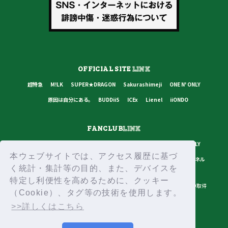
OFFICIAL SITE
LINK
超特急
M!LK
SUPER★DRAGON
Sakurashimeji
ONE N' ONLY
原因は自分にある。
BUDDiiS
ICEx
Lienel
iiONDO
FANCLUB
LINK
超特急
M!LK
SUPER★DRAGON
Sakurashimeji
ONE N' ONLY
本ウェブサイトでは、アクセス履歴に基づ
原因は自分にある。
BUDDiiS
ICEx
Lienel
スターダストチャンネル
く統計・集計等の目的、また、デバイスを
特定し利便性を高めるために、クッキー
プライバシーポリシー
ご利用規約
推奨環境
ヘルプ・お問い合わせ
ID取得
（Cookie）、タグ等の技術を使用します。
ログイン
>>詳しくはこちら