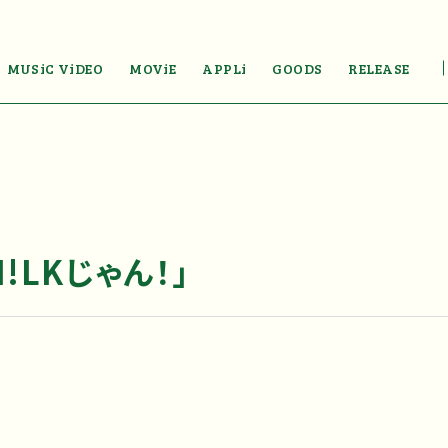
MUSiC ViDEO
MOViE
APPLi
GOODS
RELEASE
!LKじゃん！」