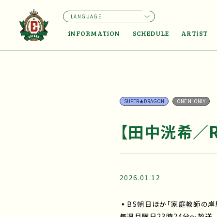
LANGUAGE
iNFORMATiON
SCHEDULE
ARTiST
SUPER★DRAGON
ONE N' ONLY
【田中洸希／R
2026.01.12
▪BS朝日ほか「家庭教師の岸
毎週月曜日23時24分～放送