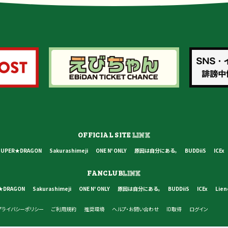
OFFICIAL SITE
LINK
SUPER★DRAGON
Sakurashimeji
ONE N' ONLY
原因は自分にある。
BUDDiiS
ICEx
FANCLUB
LINK
★DRAGON
Sakurashimeji
ONE N' ONLY
原因は自分にある。
BUDDiiS
ICEx
Lien
プライバシーポリシー
ご利用規約
推奨環境
ヘルプ・お問い合わせ
ID取得
ログイン