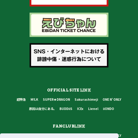
OFFICIAL SITE
LINK
超特急
M!LK
SUPER★DRAGON
Sakurashimeji
ONE N' ONLY
原因は自分にある。
BUDDiiS
ICEx
Lienel
iiONDO
FANCLUB
LINK
超特急
M!LK
SUPER★DRAGON
Sakurashimeji
ONE N' ONLY