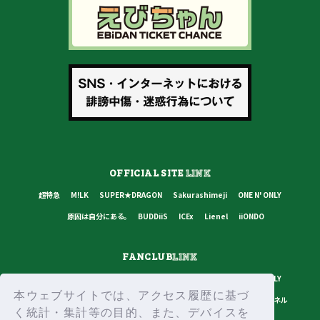
OFFICIAL SITE
LINK
超特急
M!LK
SUPER★DRAGON
Sakurashimeji
ONE N' ONLY
原因は自分にある。
BUDDiiS
ICEx
Lienel
iiONDO
FANCLUB
LINK
超特急
M!LK
SUPER★DRAGON
Sakurashimeji
ONE N' ONLY
本ウェブサイトでは、アクセス履歴に基づ
原因は自分にある。
BUDDiiS
ICEx
Lienel
スターダストチャンネル
く統計・集計等の目的、また、デバイスを