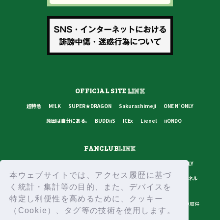
OFFICIAL SITE
LINK
超特急
M!LK
SUPER★DRAGON
Sakurashimeji
ONE N' ONLY
原因は自分にある。
BUDDiiS
ICEx
Lienel
iiONDO
FANCLUB
LINK
超特急
M!LK
SUPER★DRAGON
Sakurashimeji
ONE N' ONLY
本ウェブサイトでは、アクセス履歴に基づ
原因は自分にある。
BUDDiiS
ICEx
Lienel
スターダストチャンネル
く統計・集計等の目的、また、デバイスを
特定し利便性を高めるために、クッキー
プライバシーポリシー
ご利用規約
推奨環境
ヘルプ・お問い合わせ
ID取得
（Cookie）、タグ等の技術を使用します。
ログイン