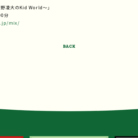
凌大のKid World～」
00分
.jp/mix/
BACK