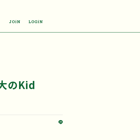
JOiN
LOGiN
大のKid