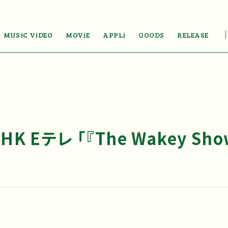
MUSiC ViDEO
MOViE
APPLi
GOODS
RELEASE
HK Eテレ 「『The Wakey S