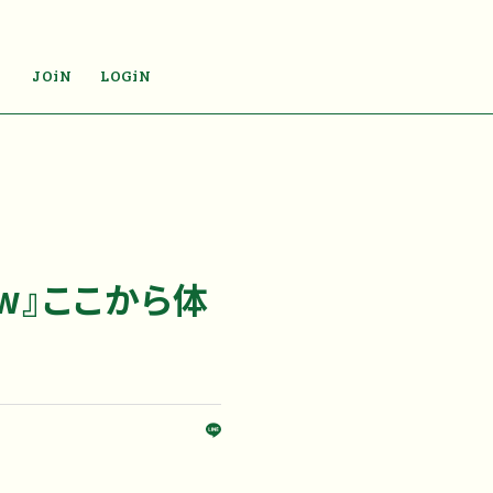
JOiN
LOGiN
how』ここから体