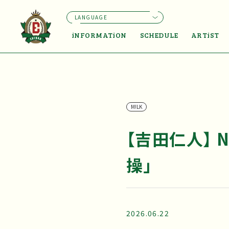
LANGUAGE
iNFORMATiON
SCHEDULE
ARTiST
M!LK
【吉田仁人】 N
操」
2026.06.22