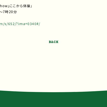
 Show』ここから体操」
～7時20分
om/s/652/?ima=0340#/
BACK