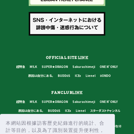
OFFICIAL SITE
LINK
超特急
M!LK
SUPER★DRAGON
Sakurashimeji
ONE N' ONLY
原因は自分にある。
BUDDiiS
ICEx
Lienel
iiONDO
FANCLUB
LINK
超特急
M!LK
SUPER★DRAGON
Sakurashimeji
ONE N' ONLY
原因は自分にある。
BUDDiiS
ICEx
Lienel
スターダストチャンネル
本網站因根據訪客歷史紀錄進行的統計、合
プライバシーポリシー
ご利用規約
推奨環境
ヘルプ・お問い合わせ
ID取得
計等目的，以及為了識別裝置提升便利性，