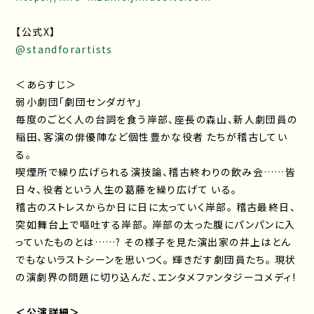
【公式X】
@standforartists
＜あらすじ＞
弱小劇団「劇団センダガヤ」
毎度のごとく人の台詞を食う岸部、座長の森山、新人劇団員の
稲田、客演の俳優陣など個性豊かな役者 たちが稽古してい
る。
喫煙所で繰り広げられる演技論、稽古終わりの飲み会……皆
日々、役者という人生の葛藤を繰り広げて いる。
稽古のストレスからか日に日に太っていく岸部。 稽古最終日、
突如舞台上で嘔吐する岸部。 岸部の太った腹にパンパンに入
っていたものとは……? その様子を見た演出家の井上はとん
でもないラストシーンを思いつく。 輝きだす劇団員たち。 現状
の演劇界の問題に切り込んだ、エンタメファンタジーコメディ!
＜公演詳細＞