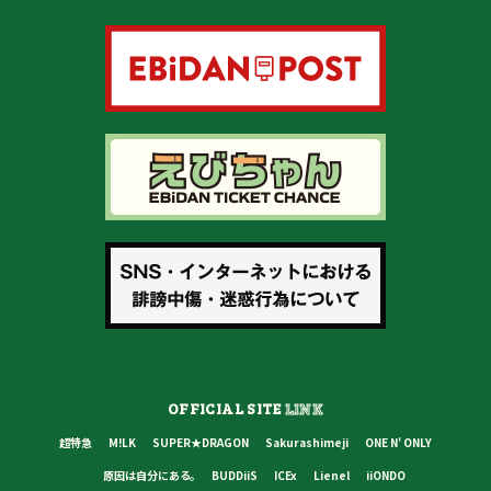
OFFICIAL SITE
LINK
超特急
M!LK
SUPER★DRAGON
Sakurashimeji
ONE N' ONLY
原因は自分にある。
BUDDiiS
ICEx
Lienel
iiONDO