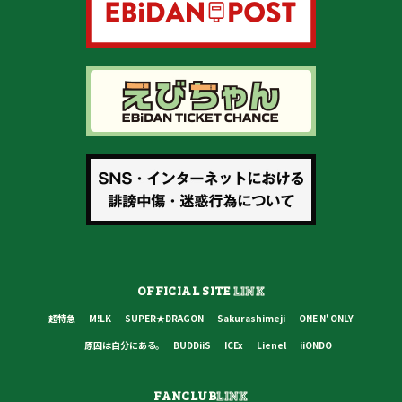
OFFICIAL SITE
LINK
超特急
M!LK
SUPER★DRAGON
Sakurashimeji
ONE N' ONLY
原因は自分にある。
BUDDiiS
ICEx
Lienel
iiONDO
FANCLUB
LINK