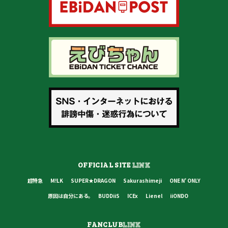
OFFICIAL SITE
LINK
超特急
M!LK
SUPER★DRAGON
Sakurashimeji
ONE N' ONLY
原因は自分にある。
BUDDiiS
ICEx
Lienel
iiONDO
FANCLUB
LINK