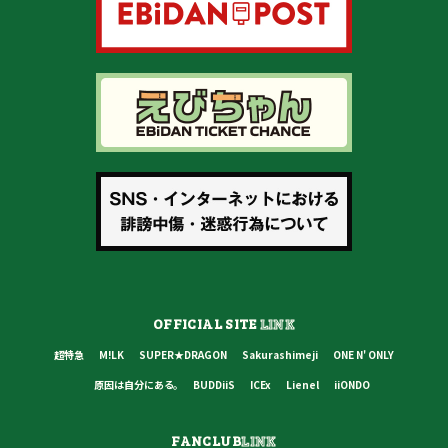
OFFICIAL SITE
LINK
超特急
M!LK
SUPER★DRAGON
Sakurashimeji
ONE N' ONLY
原因は自分にある。
BUDDiiS
ICEx
Lienel
iiONDO
FANCLUB
LINK