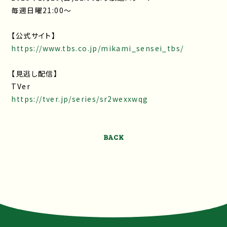
毎週日曜21:00〜
【公式サイト】
https://www.tbs.co.jp/mikami_sensei_tbs/
【見逃し配信】
TVer
https://tver.jp/series/sr2wexxwqg
BACK