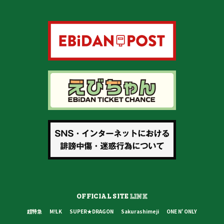
OFFICIAL SITE
LINK
超特急
M!LK
SUPER★DRAGON
Sakurashimeji
ONE N' ONLY