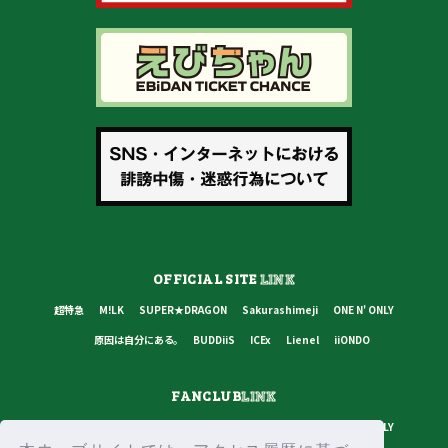
OFFICIAL SITE
LINK
超特急
M!LK
SUPER★DRAGON
Sakurashimeji
ONE N' ONLY
原因は自分にある。
BUDDiiS
ICEx
Lienel
iiONDO
FANCLUB
LINK
超特急
M!LK
SUPER★DRAGON
Sakurashimeji
ONE N' ONLY