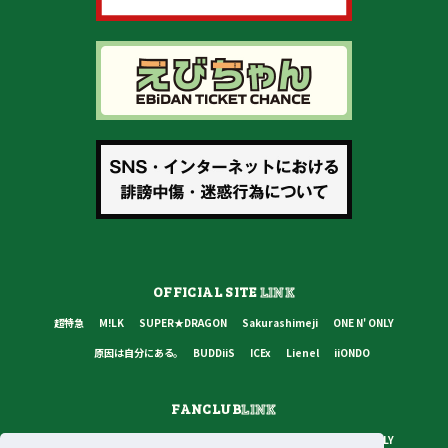
OFFICIAL SITE
LINK
超特急
M!LK
SUPER★DRAGON
Sakurashimeji
ONE N' ONLY
原因は自分にある。
BUDDiiS
ICEx
Lienel
iiONDO
FANCLUB
LINK
超特急
M!LK
SUPER★DRAGON
Sakurashimeji
ONE N' ONLY