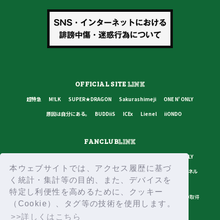
OFFICIAL SITE
LINK
超特急
M!LK
SUPER★DRAGON
Sakurashimeji
ONE N' ONLY
原因は自分にある。
BUDDiiS
ICEx
Lienel
iiONDO
FANCLUB
LINK
超特急
M!LK
SUPER★DRAGON
Sakurashimeji
ONE N' ONLY
本ウェブサイトでは、アクセス履歴に基づ
原因は自分にある。
BUDDiiS
ICEx
Lienel
スターダストチャンネル
く統計・集計等の目的、また、デバイスを
特定し利便性を高めるために、クッキー
プライバシーポリシー
ご利用規約
推奨環境
ヘルプ・お問い合わせ
ID取得
（Cookie）、タグ等の技術を使用します。
ログイン
>>詳しくはこちら