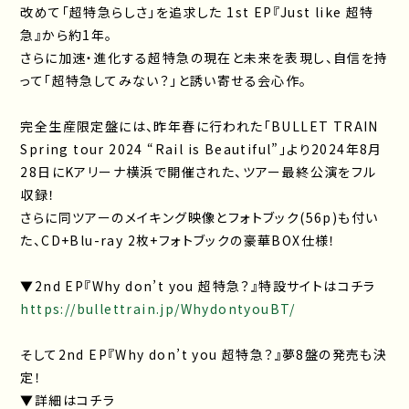
改めて「超特急らしさ」を追求した 1st EP『Just like 超特
急』から約1年。
さらに加速・進化する超特急の現在と未来を表現し、自信を持
って「超特急してみない？」と誘い寄せる会心作。
完全生産限定盤には、昨年春に行われた「BULLET TRAIN
Spring tour 2024 “Rail is Beautiful”」より2024年8月
28日にKアリーナ横浜で開催された、ツアー最終公演をフル
収録！
さらに同ツアーのメイキング映像とフォトブック(56p)も付い
た、CD+Blu-ray 2枚+フォトブックの豪華BOX仕様！
▼2nd EP『Why don’t you 超特急？』特設サイトはコチラ
https://bullettrain.jp/WhydontyouBT/
そして2nd EP『Why don’t you 超特急？』夢8盤の発売も決
定！
▼詳細はコチラ