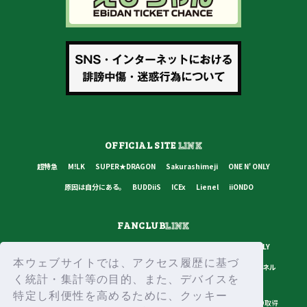
OFFICIAL SITE
LINK
超特急
M!LK
SUPER★DRAGON
Sakurashimeji
ONE N' ONLY
原因は自分にある。
BUDDiiS
ICEx
Lienel
iiONDO
FANCLUB
LINK
超特急
M!LK
SUPER★DRAGON
Sakurashimeji
ONE N' ONLY
本ウェブサイトでは、アクセス履歴に基づ
原因は自分にある。
BUDDiiS
ICEx
Lienel
スターダストチャンネル
く統計・集計等の目的、また、デバイスを
特定し利便性を高めるために、クッキー
プライバシーポリシー
ご利用規約
推奨環境
ヘルプ・お問い合わせ
ID取得