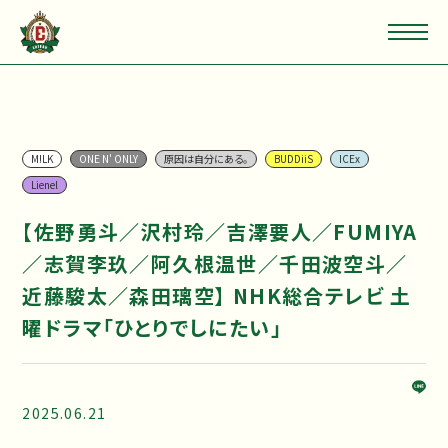
M!LK
ONE N' ONLY
原因は自分にある。
BUDDiiS
ICEx
Lienel
【佐野勇斗／沢村玲／吉澤要人／FUMIYA
／志賀李玖／阿久根温世／千田波空斗／
近藤駿太／森田璃空】 NHK総合テレビ 土
曜ドラマ「ひとりでしにたい」
2025.06.21