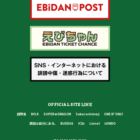
OFFICIAL SITE
LINK
超特急
M!LK
SUPER★DRAGON
Sakurashimeji
ONE N' ONLY
原因は自分にある。
BUDDiiS
ICEx
Lienel
iiONDO