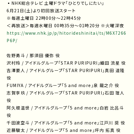
▪NHK総合テレビ 土曜ドラマ「ひとりでしにたい」
6月21日(土)より初回放送スタート
※毎週土曜日 22時00分〜22時45分
＜再放送＞毎週水曜日 00時35分〜01時20分 ※火曜深夜
https://www.nhk.jp/p/hitorideshinitai/ts/M6X7266
P6P/
佐野勇斗 / 那須田 優弥 役
沢村玲 / アイドルグループ「STAR PURIPURI」織田 流星 役
吉澤要人 / アイドルグループ「STAR PURIPURI」真田 道隆
役
FUMIYA / アイドルグループ「5 and more」泉 龍之介 役
志賀李玖 / アイドルグループ「STAR PURIPURI」石田 理人
役
阿久根温世 / アイドルグループ「5 and more」白岩 比呂斗
役
千田波空斗 / アイドルグループ「5 and more」江戸川 奨 役
近藤駿太 / アイドルグループ「5 and more」坪内 拓真 役