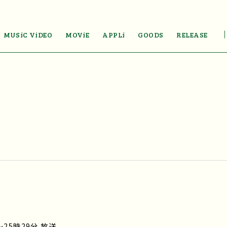
MUSiC ViDEO
MOViE
APPLi
GOODS
RELEASE
～25時29分 放送