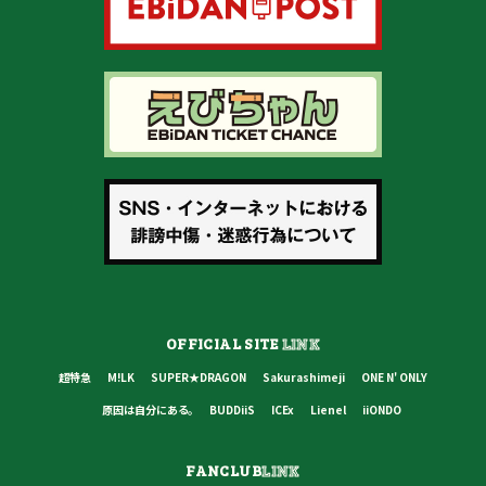
OFFICIAL SITE
LINK
超特急
M!LK
SUPER★DRAGON
Sakurashimeji
ONE N' ONLY
原因は自分にある。
BUDDiiS
ICEx
Lienel
iiONDO
FANCLUB
LINK