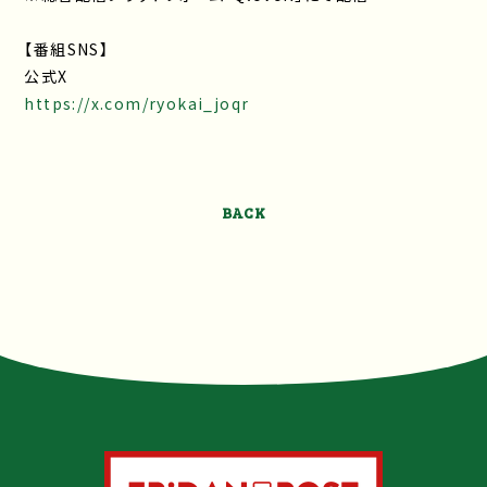
【番組SNS】
公式X
https://x.com/ryokai_joqr
BACK