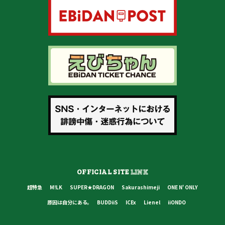
OFFICIAL SITE
LINK
超特急
M!LK
SUPER★DRAGON
Sakurashimeji
ONE N' ONLY
原因は自分にある。
BUDDiiS
ICEx
Lienel
iiONDO