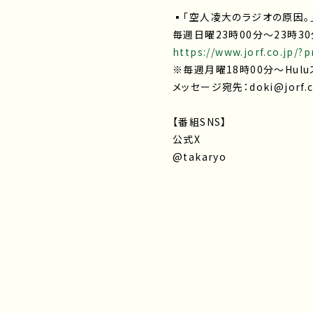
▪「空人凌大のラジオの原因。
毎週日曜23時00分～23時3
https://www.jorf.co.jp/
※毎週月曜18時00分～Hul
メッセージ宛先：doki@jorf.c
【番組SNS】
公式X
@takaryo