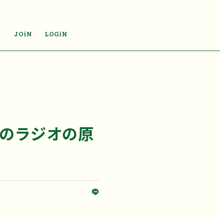
JOiN
LOGiN
大のラジオの原