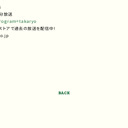
」
0分放送
?program=takaryo
uストアで過去の放送を配信中！
o.jp
BACK