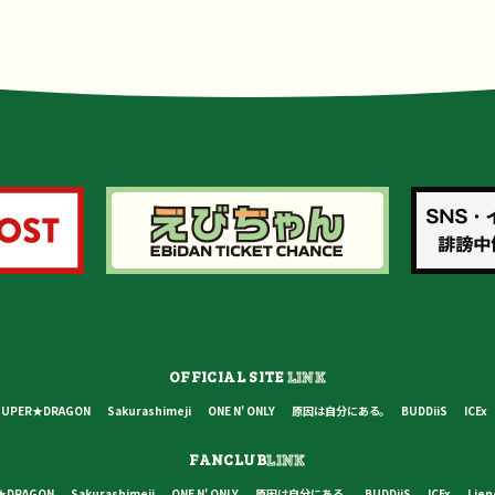
OFFICIAL SITE
LINK
SUPER★DRAGON
Sakurashimeji
ONE N' ONLY
原因は自分にある。
BUDDiiS
ICEx
FANCLUB
LINK
★DRAGON
Sakurashimeji
ONE N' ONLY
原因は自分にある。
BUDDiiS
ICEx
Lien