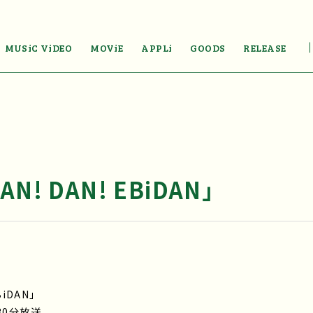
MUSiC ViDEO
MOViE
APPLi
GOODS
RELEASE
! DAN! EBiDAN」
iDAN」
30分放送