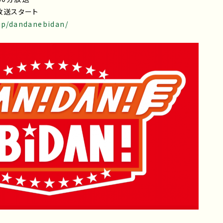
回放送スタート
.jp/dandanebidan/