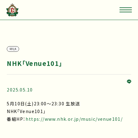
M!LK
NHK「Venue101」
2025.05.10
5月10日(土)23:00～23:30 生放送
NHK「Venue101」
番組HP：
https://www.nhk.or.jp/music/venue101/