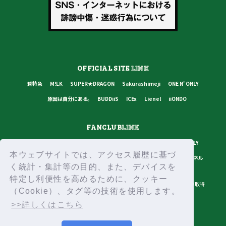
OFFICIAL SITE
LINK
超特急
M!LK
SUPER★DRAGON
Sakurashimeji
ONE N' ONLY
原因は自分にある。
BUDDiiS
ICEx
Lienel
iiONDO
FANCLUB
LINK
超特急
M!LK
SUPER★DRAGON
Sakurashimeji
ONE N' ONLY
本ウェブサイトでは、アクセス履歴に基づ
原因は自分にある。
BUDDiiS
ICEx
Lienel
スターダストチャンネル
く統計・集計等の目的、また、デバイスを
特定し利便性を高めるために、クッキー
プライバシーポリシー
ご利用規約
推奨環境
ヘルプ・お問い合わせ
ID取得
（Cookie）、タグ等の技術を使用します。
ログイン
>>詳しくはこちら