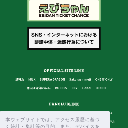
OFFICIAL SITE
LINK
超特急
M!LK
SUPER★DRAGON
Sakurashimeji
ONE N' ONLY
原因は自分にある。
BUDDiiS
ICEx
Lienel
iiONDO
FANCLUB
LINK
超特急
M!LK
SUPER★DRAGON
Sakurashimeji
ONE N' ONLY
本ウェブサイトでは、アクセス履歴に基づ
原因は自分にある。
BUDDiiS
ICEx
Lienel
スターダストチャンネル
く統計・集計等の目的、また、デバイスを